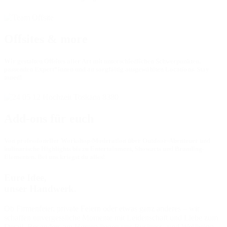
Offsites & more
Wir gestalten Offsites aller Art mit unterschiedlichen Schwerpunkten,
passenden Expert*innen und an sorgfältig ausgewählten Locations. Stay
tuned!
Add-ons für euch
Von professioneller Workshop-Moderation über Outdoor-Abenteuer und
kulinarische Highlights bis zu Entertainment, Showacts und Branding-
Elementen. Bei uns kriegst du alles!
Eure Idee,
unser Handwerk.
Ob Firmenfeier, private Feiern oder etwas ganz anderes – wir
schaffen unvergessliche Momente mit Leidenschaft und Liebe zum
Detail. Besonders am Herzen liegen uns Business- und Wellbeing-