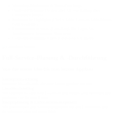
Workshop-Moderation & Team-Coachings
Outdoor-Erlebnisse (Action aller Art von Rafting über
Conference Bikes)
Kulinarische Highlights (Chef’s Table, Farm-to-Table-Menus,
Grill Academy)
Entertainment & Show (Live-Band, DJ, Light-Art-
Installationen, besondere Showacts)
Corporate-Branding-Assets (Give-aways & more)
Full-Service-Planung & -Durchführung
Von der ersten Idee bis zum letzten Applaus
Konzeptentwicklung
Inklusive Moodboards, die eure Vision greifbar machen
Location-Scouting
Wir kennnen so viele tolle Locations und finden ganz bestimmt den
perfekten Ort für euer Event
Budgetplanung & Lieferantenmanagement
Wir übernehmen den Abstimmungsstress mit den Lieferanten und
ihr bekommt alles auf einen Blick