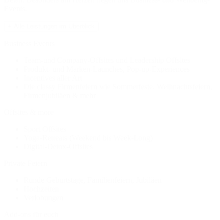
Events.
+ Alle Leistungen im Überblick
Business Events
Team-und Company-Offsites und Leadership Offsites
Produkt- und Marken-Launches, Pop-up-Experiences
Incentives aller Art
Die classy Firmenfeiern wie Sommerfeste, Weihnachtsfeiern,
Firmenjubiläen & mehr
Offsites & more
Sport Offsites
Yoga-Retreats (Weekend bis Week-Long)
Digital-Detox-Offsites
Private Feiern
Runde Geburtstage, Familienfeiern, Jubiläen
Hochzeiten
Verlobungen
Add-ons für euch