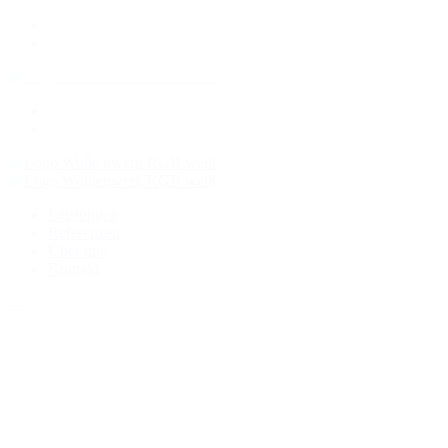
Leistungen
Referenzen
Über uns
Kontakt
Leistungen
Referenzen
Über uns
Kontakt