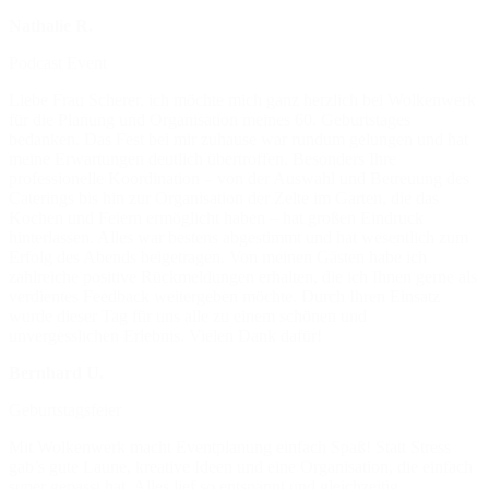
Nathalie R.
Podcast Event
Liebe Frau Scherer, ich möchte mich ganz herzlich bei Wolkenwerk
für die Planung und Organisation meines 60. Geburtstages
bedanken. Das Fest bei mir zuhause war rundum gelungen und hat
meine Erwartungen deutlich übertroffen. Besonders Ihre
professionelle Koordination – von der Auswahl und Betreuung des
Caterings bis hin zur Organisation der Zelte im Garten, die das
Kochen und Feiern ermöglicht haben – hat großen Eindruck
hinterlassen. Alles war bestens abgestimmt und hat wesentlich zum
Erfolg des Abends beigetragen. Von meinen Gästen habe ich
zahlreiche positive Rückmeldungen erhalten, die ich Ihnen gerne als
verdientes Feedback weitergeben möchte. Durch Ihren Einsatz
wurde dieser Tag für uns alle zu einem schönen und
unvergesslichen Erlebnis. Vielen Dank dafür!
Bernhard U.
Geburtstagsfeier
Mit Wolkenwerk macht Eventplanung einfach Spaß! Statt Stress
gab’s gute Laune, kreative Ideen und eine Organisation, die einfach
super gepasst hat. Alles lief so entspannt und gleichzeitig